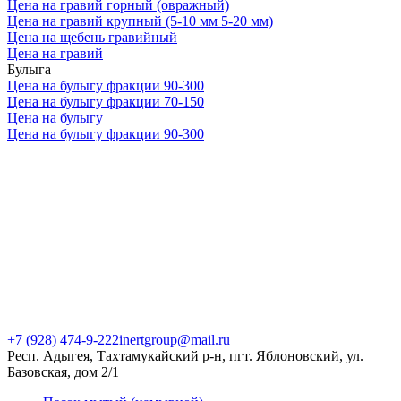
Цена на гравий горный (овражный)
Цена на гравий крупный (5-10 мм 5-20 мм)
Цена на щебень гравийный
Цена на гравий
Булыга
Цена на булыгу фракции 90-300
Цена на булыгу фракции 70-150
Цена на булыгу
Цена на булыгу фракции 90-300
+7 (928) 474-9-222
inertgroup@mail.ru
Респ. Адыгея, Тахтамукайский р-н, пгт. Яблоновский, ул.
Базовская, дом 2/1