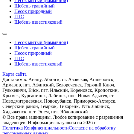
Песок мытый (намывной)
Щебень гравийный
Песок природный
ГПС
Щебень известняковый
Песок мытый (намывной)
Щебень гравийный
Песок природный
ГПС
Щебень известняковый
Карта сайта
Доставим в: Анапy, Абинск, ст. Азовская, Апшеронск,
Армавир, пгт. Афипский, Белореченск, Горячий Ключ,
Гулькевичи, Ейск, пгт. Ильский, Кореновск, Кропоткин,
Крымск, Курганинск, Лабинск, пос. Новая Адыгея, ст.
Новодмитриевская, Новокубанск, Приморско-Ахтарск,
Северский район, Темрюк, Тихорецк, Усть-Лабинск,
Хадыженск, пгт. Энем, пгт. Яблоновский
© Все права защищены. Любое копирование с разрешения
владельцев. Информация актуальна на 2026 г.
Политика Конфиденциальности
Согласие на обработку
персональных данных