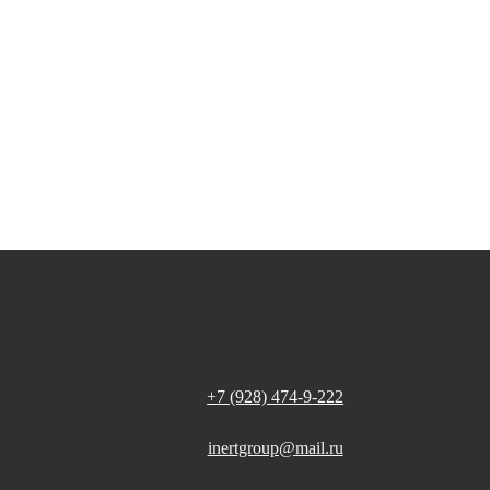
+7 (928) 474-9-222
inertgroup@mail.ru