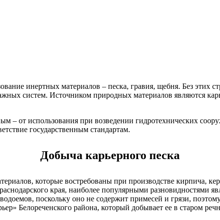
зование инертных материалов – песка, гравия, щебня. Без этих
нажных систем. Источником природных материалов являются карь
ым – от использования при возведении гидротехнических соору
ветствие государственным стандартам.
Добыча карьерного песка
териалов, которые востребованы при производстве кирпича, ке
снодарского края, наиболее популярными разновидностями явл
водоемов, поскольку оно не содержит примесей и грязи, поэтом
р» Белореченского района, который добывает ее в старом речн